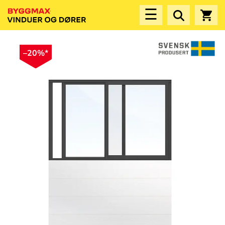
☰
–20%*