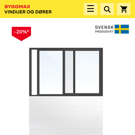
☰
–20%*