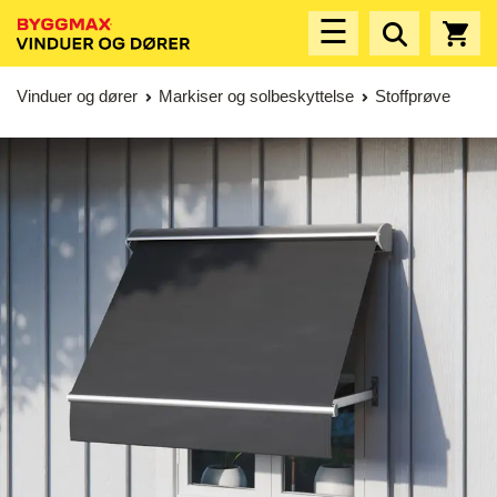
☰
Vinduer og dører
Markiser og solbeskyttelse
Stoffprøve