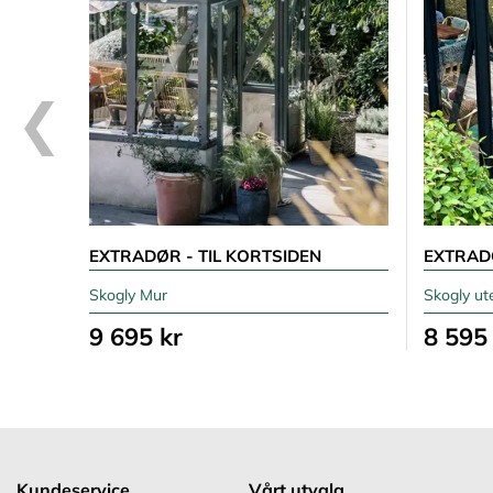
EXTRADØR - TIL KORTSIDEN
EXTRAD
Skogly Mur
Skogly u
9 695 kr
8 595
Kundeservice
Vårt utvalg