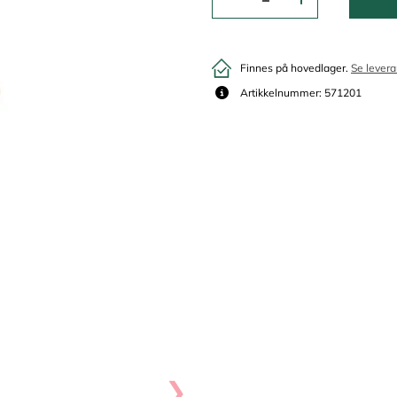
Finnes på hovedlager.
Se levera
Artikkelnummer: 571201