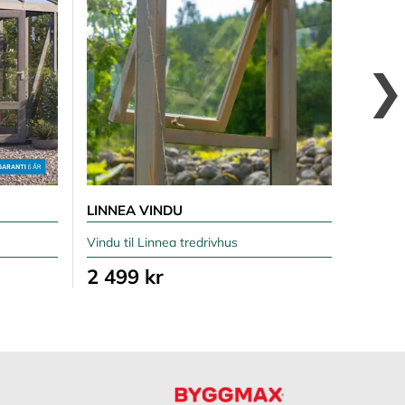
LINNEA VINDU
SOLBE
Vindu til Linnea tredrivhus
Til Lin
2 499 kr
5 99