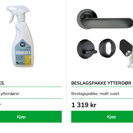
KS
BESLAGSPAKKE YTTERDØR
 ytterdører
Beslagspakke, matt svart
r
1 319 kr
Kjøp
Kjøp