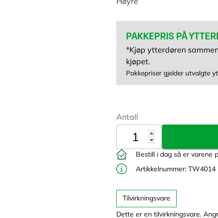
Høyre
PAKKEPRIS
PÅ YTTER
*Kjøp ytterdøren samm
kjøpet.
Pakkepriser gjelder utvalgte yt