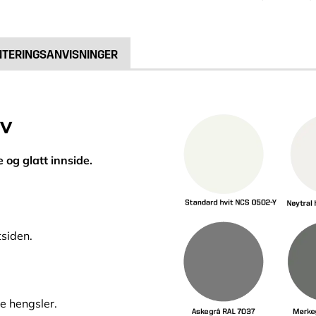
TERINGSANVISNINGER
ov
e og glatt innside.
tsiden.
e hengsler.