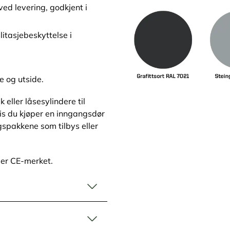
ed levering, godkjent i
litasjebeskyttelse i
e og utside.
eller låsesylindere til
is du kjøper en inngangsdør
gspakkene som tilbys eller
 er CE-merket.