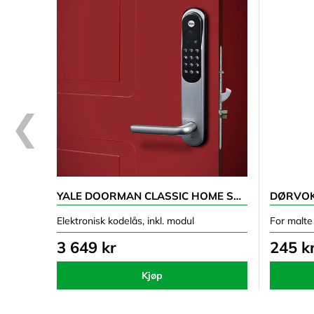
YALE DOORMAN CLASSIC HOME SØLV
DØRVO
Elektronisk kodelås, inkl. modul
For malte
3 649 kr
245 k
Kjøp